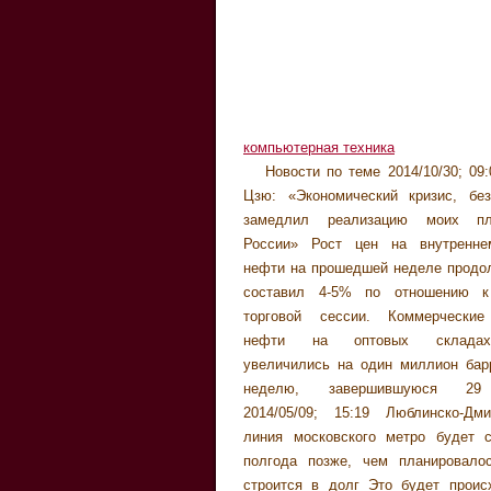
компьютерная техника
Новости по теме 2014/10/30; 09
цена коммерческих площадей.
Востоке и в Кронштадте - зак
Цзю: «Экономический кризис, без
прошу депутатов при рассмотрении 
потребности российского судос
замедлил реализацию моих п
втором чтении уделить этим норма
Проект Жилищного кодекса Украины 
России» Рост цен на внутренне
внимание , - подвел итог С. 2014/07/
мая будет вынесен для рассмот
нефти на прошедшей неделе продо
Мосгордума рассмотрит увеличени
утверждения правительства до ко
составил 4-5% по отношению к
за перепланировку При этом Дмитри
2014/05/18; 10:14 На все вопр
торговой сессии. Коммерческие
уточнил, что принимаемый зако
ответы Качество продукции 
нефти на оптовых склад
распространяться только в Красн
напрямую зависит от того, как в Р
увеличились на один миллион бар
крае и работать до 2014 года
Федерации действует система техн
неделю, завершившуюся 29
законопроекта считает, что его 
2014/05/09; 15:19 Люблинско-Дми
приведет к определенному уме
линия московского метро будет 
доходов от налога с физическ
полгода позже, чем планировало
2014/01/21; 12:16 А это очень прес
строится в долг Это будет проис
украинская сторона никак н