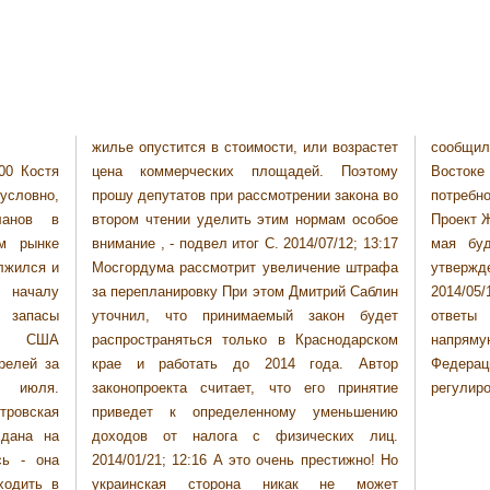
жилье опустится в стоимости, или возрастет
сообщил, что обе верфи - на Дальнем
:00 Костя
 Поэтому
роют все
условно,
закона во
троения.
ланов в
м особое
до конца
м рынке
12; 13:17
рения и
лжился и
е штрафа
нца мая.
 началу
й Саблин
осы есть
 запасы
н будет
и услуг
ах США
одарском
оссийской
релей за
. Автор
ического
 июля.
принятие
регулиро
тровская
ньшению
сдана на
их лиц.
сь - она
тижно! Но
ходить в
е может