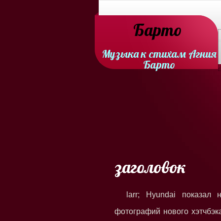
Барто
Музыка к стихам Агния
Барто
заголовок
larr; Hyundai показал
фотографий нового хэтчбэк