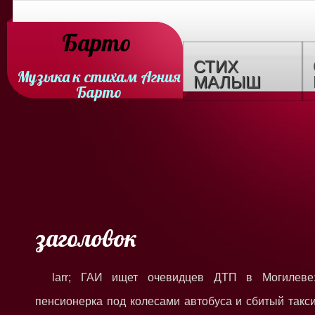
Барто
СТИХ
Музыка к стихам Агния
МАЛЫШ
Барто
заголовок
larr; ГАИ ищет очевидцев ДТП в Могилеве
пенсионерка под колесами автобуса и сбитый такс