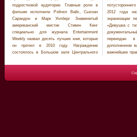
подростковой аудитории. Главные роли в
потустороннего мира и кошки. На декабрь
фильме исполнили Рэйчел Вайс, Сьюзан
2012 года назначен релиз голливудской
Сарандон и Марк Уолберг. Знаменитый
экранизации первой книги Стига Ларссона
американский мистик Стивен Кинг
«Девушка с татуировкой дракона». Сегодня
специально для журнала Entertainment
документальный роман «Правый руль»
Weekly назвал десять лучших книг, которые
переиздан в новом и существенно
он прочел в 2010 году. Награждение
дополненном варианте. Например, первое и
состоялось в Большом зале Центрального
важнейшее правило — не только обладание
Cop