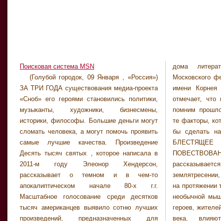
Поисковая система MSN
дома литера
богатство
(Голубой городок, 09 Января , «Россия»)
Московского фестиваля детской литературы
удовольствие, но и сам процесс
ЗА ТРИ ГОДА существования медиа-проекта
имени Корнея Чуковского. Канеман особо
зарабатывания денег, ведь заниматься в
«Сноб» его героями становились политики,
отмечает, что мы зачастую не в точности
жизни надо тем, что нравится. Наградой
музыканты, художники, бизнесмены,
помним прошлое и неправильно оцениваем
поощряют авторов лучших произведений в
историки, философы. Большие деньги могут
те факторы, которые, как мы считаем, могли
прозе о Московской области. Достоинство» и
сломать человека, а могут помочь проявить
бы сделать нас счастливыми в будущем.
«Мы дети твои, Россия». Из 700
самые лучшие качества. Произведение
БЛЕСТЯЩЕЕ КОМИЧЕСКОЕ
произведений-претендентов лишь 30 смогли
Десять тысяч святых , которое написала в
ПОВЕСТВОВАНИЕ, в котором
выйти в полуфинал. Конкурс
2011-м году Элеонор Хендерсон,
рассказывается о дружбе, любви, войне,
поддерживается областной и городской
рассказывает о темном и в чем-то
землятресении, трех культурах, трех семьях
администрациями и проводится в тесном
апокалиптическом начале 80-х г.г.
на протяжении трех поколений и одной очень
сотрудничестве с издательством «Свиньин и
Масштабное голосование среди десятков
необычной мыши. На удивительные судьбы
тысяч американцев выявило сотню лучших
героев, жителей Японии второй половины XX
произведений, предназначенных для
века, влияют пророчества, посланцы