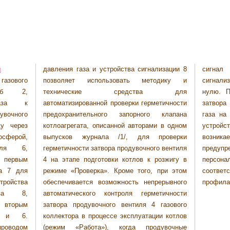
и
давления газа и устройства сигнализации 8
сигнал прибора 7 для измерения и
газового
одику и
же равен
руб 2,
а для
тичности
газа к
тичности
давление
увочного
клапана
а выходе
ду через
 в одном
я газа 8
осферой,
роверки
динице,
иля 6,
о вентиля
вающий
с первым
озжигу в
олнения
ра 7 для
при этом
монтно-
ойства
ерывного
профила
аза 8,
тичности
 вторым
газового
4 и 6.
и котлов
проводом
увочные