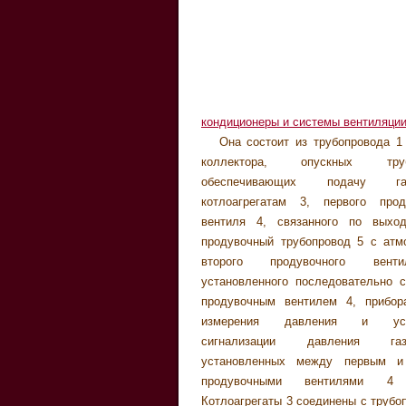
кондиционеры и системы вентиляци
Она состоит из трубопровода 1 
позволяет использовать мет
сигнализации давления газа так
коллектора, опускных т
технические средств
нулю. При возникновении негерме
обеспечивающих подачу 
автоматизированной проверки герме
затвора продувочного вентиля 4 
котлоагрегатам 3, первого прод
предохранительного запорного 
газа на его выходе возрастает, н
вентиля 4, связанного по выхо
котлоагрегата, описанной авторами
устройства сигнализации давлени
продувочный трубопровод 5 с атм
выпусков журнала /1/, для п
возникает сигнал, равный е
второго продувочного вент
герметичности затвора продувочног
предупреждающий обслужи
установленного последовательно 
4 на этапе подготовки котлов к р
персонал о необходимости вып
продувочным вентилем 4, прибо
режиме «Проверка». Кроме того, 
соответствующих действий и ре
измерения давления и устр
обеспечивается возможность непр
сигнализации давления г
автоматического контроля герме
установленных между первым и
затвора продувочного вентиля 4 
продувочными вентилями 
коллектора в процессе эксплуатаци
Котлоагрегаты 3 соединены с трубо
(режим «Работа»), когда прод