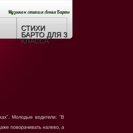
Музыка к стихам Агния Барто
СТИХИ
БАРТО ДЛЯ 3
КЛАССА
бках". Молодые водители: "В
аже поворачивать налево, а