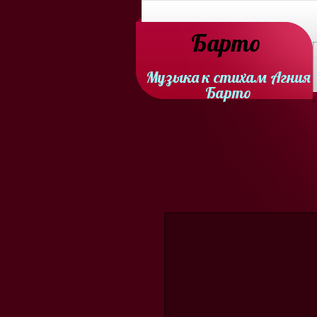
Барто
Музыка к стихам Агния
Барто