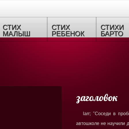
СТИХ
СТИХ
СТИХИ
МАЛЫШ
РЕБЕНОК
БАРТО
заголовок
larr; "Соседи в про
автошколе не научили д