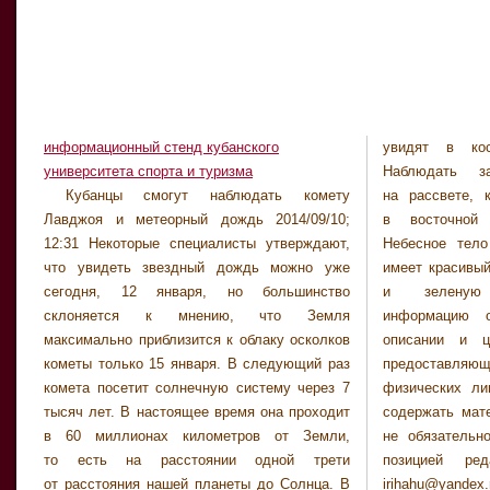
информационный стенд кубанского
увидят в ко
университета спорта и туризма
Наблюдать з
Кубанцы смогут наблюдать комету
на рассвете, когда она будет находиться
Лавджоя и метеорный дождь 2014/09/10;
в восточной части всего небосклона.
12:31 Некоторые специалисты утверждают,
Небесное тело длиной около 200 метров
что увидеть звездный дождь можно уже
имеет красивый http://nrv.biz/ длинный хвост
сегодня, 12 января, но большинство
и зеленую кому. Окончательную
склоняется к мнению, что Земля
информацию о услугах, продукции, их
максимально приблизится к облаку осколков
описании и ценах следует уточнять у
кометы только 15 января. В следующий раз
предоставляющих их юридических или
комета посетит солнечную систему через 7
физических лиц. Настоящий ресурс может
тысяч лет. В настоящее время она проходит
содержать материалы 18+. Мнения авторов
в 60 миллионах километров от Земли,
не обязательно совпадают с официальной
то есть на расстоянии одной трети
позицией редакции. Служба новостей:
от расстояния нашей планеты до Солнца. В
irihahu@yandex.