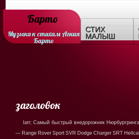
Барто
СТИХ
Музыка к стихам Агния
МАЛЫШ
Барто
заголовок
larr; Самый быстрый внедорожник Нюрбургринг
— Range Rover Sport SVR Dodge Charger SRT Hellca