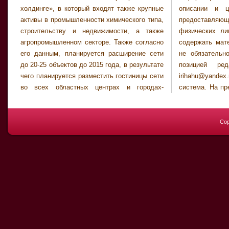
холдинге», в который входят также крупные
описании и ценах следует уточнять у
активы в промышленности химического типа,
предоставляющих их юридических или
строительству и недвижимости, а также
физических лиц. Настоящий ресурс может
агропромышленном секторе. Также согласно
содержать материалы 18+. Мнения авторов
его данным, планируется расширение сети
не обязательно совпадают с официальной
до 20-25 объектов до 2015 года, в результате
позицией редакции. Служба новостей:
чего планируется разместить гостиницы сети
irihahu@yandex.ru . Это будет торговая
во всех областных центрах и городах-
система. На пресс-конференции 29 сентября
Cop