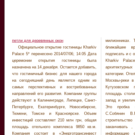
петли для деревянных окон
милионниках. 
временно исп
Официальное открытие гостиницы Kharkiv
ближайшее время, соглашения удастся
Москвы Владимир Ресин заявил, что
Palace 5* перенесено 2014/07/06; 14:05 Дата
подписать и с отелями в остальных городах.
строительство комплекса будет завершено в
церемонии открытия гостиницы была
Kharkiv Palace за счет использованных
2014 году. Известно, что обязательным
назначена на 14 декабря. Остается добавить,
архитектурных решений состоит во второй
условием при выделении наделов, стала
что гостиничный бизнес для нашего города
категории. Отель расположен на набережной
оплата инвесторами стоимости права аренды
на сегодняшний день является одним из
Москвы-реки в самом центре столицы, на
этих участков в столичный бюджет. Далее
самых перспективных и востребованных
Кутузовском проспекте. Согласно нему
слушателей приветствовал вице-президент
направлений его развития. Компании группы
площадь столицы будет расширена на юго-
Национального объединения строителей
действуют в Калининграде, Липецке, Санкт-
запад и увеличится на 148 тысяч гектаров.
Виктор Опекунов, который курирует
Петербурге, Екатеринбурге, Новосибирске,
Это пробка на набережной , сказал
Тюмени, Томске и Красноярске. Объем
С.Собянин В.Путину. На этой стадии
инвестиций составляет 210 млн грн, общая
строительство вести интенсивнее, быстрее
площадь отельного комплекса 9850 кв.м.
заканчивать , сказал он. Окончательную
Компания состоит в «Энерготрансинвест
информацию о услугах, продукции, их