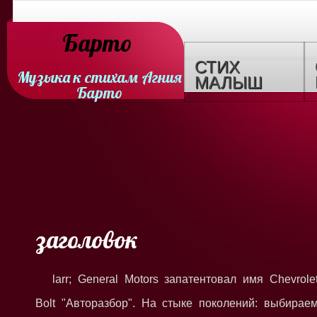
Барто
СТИХ
Музыка к стихам Агния
МАЛЫШ
Барто
заголовок
larr; General Motors запатентовал имя Chevrole
Bolt "Авторазбор". На стыке поколений: выбирае