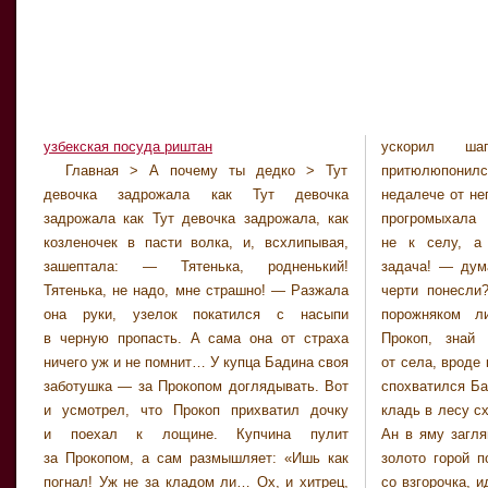
узбекская посуда риштан
ускорил ш
скумекал: де
Главная > А почему ты дедко > Тут
притюлюпонился к подножию горы, как
а сам, нагрузимшись, погнал лошадь, чтобы
девочка задрожала как Тут девочка
недалече от него из ущелья «Чертова лапа»
побыстрей управиться да за остатком
задрожала как Тут девочка задрожала, как
прогромыхала телега Прокопа, да только
козленочек в пасти волка, и, всхлипывая,
не к селу, а в обратную сторону. «Вот
зашептала: — Тятенька, родненький!
задача! — думает купчина.— Куды это его
Тятенька, не надо, мне страшно! — Разжала
черти понесли?» И не видит из-за тумана,
она руки, узелок покатился с насыпи
порожняком ли ускакал аль с кладом.
в черную пропасть. А сама она от страха
Прокоп, знай свое, скачет, и все дале
ничего уж и не помнит… У купца Бадина своя
от села, вроде к лесу завернул. — Эх-ма, —
заботушка — за Прокопом доглядывать. Вот
спохватился Бадин, — никак мужик задумал
и усмотрел, что Прокоп прихватил дочку
кладь в лесу сховать? Этак я его проразиню.
и поехал к лощине. Купчина пулит
Ан в яму заглянуть надобно бы, может, там
за Прокопом, а сам размышляет: «Ишь как
золото горой понасыпано? Спустился купец
погнал! Уж не за кладом ли… Ох, и хитрец,
со взгорочка, идет весь в белом, ну как есть