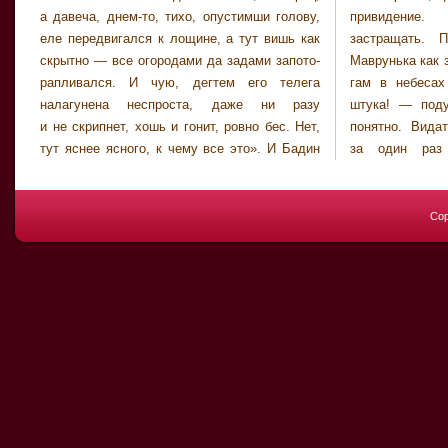
а давеча, днем-то, тихо, опустимши голову,
привидение. Это — чтоб Прокопа
еле передвигался к лощине, а тут вишь как
застращать. Подходит к ямине, а там
скрытно — все огородами да задами запото-
Маврунька как закричит истошно, аж гусиный
рапливался. И чую, дегтем его телега
гам в небесах перекричала. «Эвона какая
налагунена неспроста, даже ни разу
штука! — подумал купец.— Таперича все
и не скрипнет, хошь и гонит, ровно бес. Нет,
понятно. Видать, клад-то здеся что надо,
тут яснее ясного, к чему все это». И Бадин
за один раз не увезешь. Прокопка-то
Cop