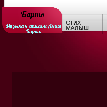
Барто
СТИХ
Музыка к стихам Агния
МАЛЫШ
Барто