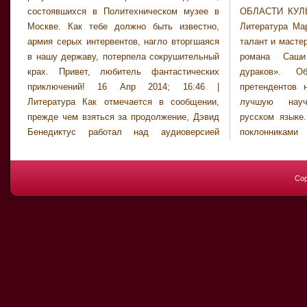
состоявшихся в Политехническом музее в
ОБЛАСТИ КУЛЬТУРЫ 18 Апр 2014; 14:44 |
Москве. Как тебе должно быть известно,
Литература Маргерита Крепакс отмечена за
армия серых интервентов, нагло вторгшаяся
талант и мастерство в работе над переводом
в нашу державу, потерпела сокрушительный
романа Саши Соколова «Школа для
крах. Привет, любитель фантастических
дураков». Объявлен длинный список
приключений! 16 Апр 2014; 16:46 |
претендентов на премию Просветитель за
Литература Как отмечается в сообщении,
лучшую научно-популярную книгу на
прежде чем взяться за продолжение, Дэвид
русском языке. Вадим Панов встретится с
Бенедиктус работал над аудиоверсией
поклонниками 19 Апр 2014; 13:43 |
Cop