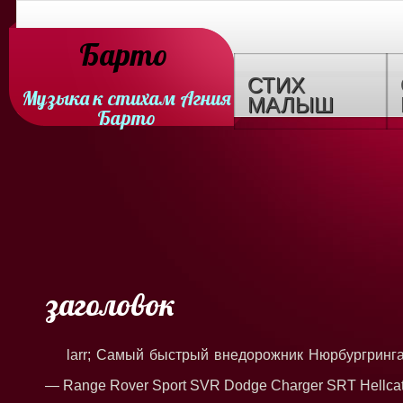
Барто
СТИХ
Музыка к стихам Агния
МАЛЫШ
Барто
заголовок
larr; Самый быстрый внедорожник Нюрбургринг
— Range Rover Sport SVR Dodge Charger SRT Hellca