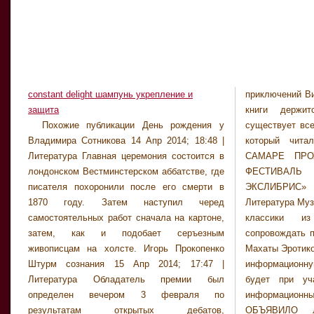
constant delight шампунь укрепление и
приключений Ви
Литература Бо
защита
книги держи
ростовчане, пр
Похожие публикации День рождения у
существует всего один экземпляр рукописи,
и участвуйте в конкурсе «Шифровка из
Владимира Сотникова 14 Апр 2014; 18:48 |
который читали лишь три человека. В
Тайного города». Онлайн-встреча с
Литература Главная церемония состоится в
САМАРЕ ПРОХОДИТ МЕЖДУНАРОДНЫЙ
писателем Диной Рубиной состоится 27
лондонском Вестминстерском аббатстве, где
ФЕСТИВАЛЬ «КНИЖНАЯ ГРАФИКА И
января на сайте Имхонет в рамках Клуба
писателя похоронили после его смерти в
ЭКСЛИБРИС» 17 Апр 2014; 15:45 |
любителей современной прозы. "Каждая
1870 году. Затем наступил черед
Литература Музыканты чешской современной
книга — поступок" Воспоминания о В.
самостоятельных работ сначала на картоне,
классики из Icon orchestra будут
Каверине: Сборник. Составители Т.
затем, как и подобает серъезным
сопровождать показ немого фильма Густава
Бердикова, Н. Каверин 20 Апр 2014; 12:42 |
живописцам на холсте. Игорь Прокопенко
Махаты Эротикон. Продемонстрировать свою
Литература Отдельные фрагменты, где
Штурм сознания 15 Апр 2014; 17:47 |
информационную компетентность можно
фигурирует Довлатов, вошли в книгу
Литература Обладатель премии был
будет при участии в викторине Азбука
Владимира Соловьева и Елены Клепиковой
определен вечером 3 февраля по
информационных знаний. ПРАВИТЕЛЬСТВО
результатам открытых дебатов,
ОБЪЯВИЛО ЛАУРЕАТОВ ПРЕМИИ В