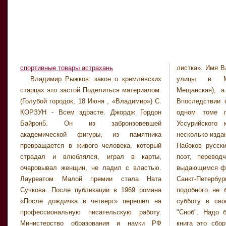
спортивные товары астрахань
листка». Имя В
учрежденной
Владимир Рыжков: закон о кремлёвских
улицы в Москве (бывшая Вторая
поддержки отечественной словесности",
старцах это застой Поделиться материалом:
Мещанская), а также Вологде и Тамбове.
составляет 6,1 миллиона рублей. Как
(Голубой городок, 18 Июня , «Владимир») С.
Впоследствии обе книги были выпущены в
сообщили БалтИнфо в Международной
КОРЗУН - Всем здрасте. Джордж Гордон
одном томе под названием «В дебрях
ассоциации писателей и публицистов, его не
Байрон5. Он из забронзовевшей
Уссурийского края» (1926) и выдержали
стало после тяжелой и продолжительной
академической фигуры, из памятника
несколько изданий. Владимир Владимирович
болезни. Однако на сей раз среди
превращается в живого человека, который
Набоков русский и американский писатель,
претендентов очень много достойных работ,
страдал и влюблялся, играл в карты,
поэт, переводчик, энтомолог. Прощание с
так что конкуренция будет серьезной.
очаровывал женщин, не ладил с властью.
выдающимся филологом прошло 7 января в
Прослужил более 10 лет в Средней Азии в
Лауреатом Малой премии стала Ната
Санкт-Петербурге. Летом тоже ничего
Сучкова. После публикации в 1969 романа
подобного не было", - написал Сорокин в
«После дождичка в четверг» перешел на
субботу в своем блоге на сайте проекта
профессиональную писательскую работу.
"Сноб". Надо было идти в палатку. Новая
Министерство образования и науки РФ
книга это сборник старых и новых вещей: