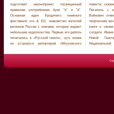
подготовит законопроект, посвященный
повести, сказки, стихи, - говорит писатель.
правилам употребления букв "е" и "ё".
Писатель с мировым именем Владимир
Основная идея Бродячего книжного
Войнович отметит в среду свое 75-летие
фестиваля это & 151; знакомство жителей
творческим вечером и презентацией третьей
регионов России с книгами, которые издают
книги о своем самом знаменитом герое -
небольшие издательства. Первые его работы
солдате Иване Чонкине. Читать дальше в
печатались в «Русской газете», чуть позже
Новой Газете >>> Призовой фонд
он устроился репортером «Московского
Национальной литературной премии,
Cop