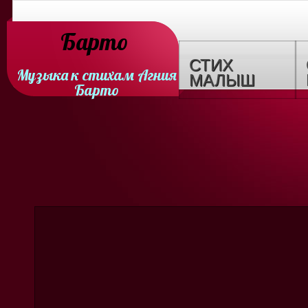
Барто
СТИХ
Музыка к стихам Агния
МАЛЫШ
Барто